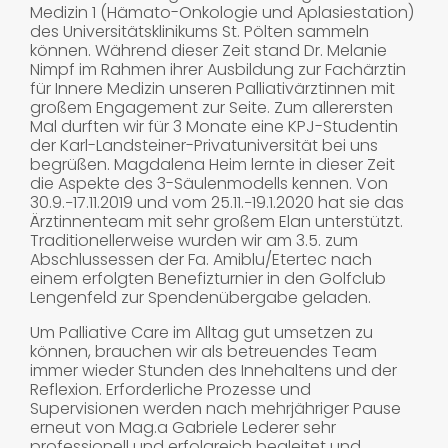
Medizin 1 (Hämato-Onkologie und Aplasiestation)
des Universitätsklinikums St. Pölten sammeln
können. Während dieser Zeit stand Dr. Melanie
Nimpf im Rahmen ihrer Ausbildung zur Fachärztin
für Innere Medizin unseren Palliativärztinnen mit
großem Engagement zur Seite. Zum allerersten
Mal durften wir für 3 Monate eine KPJ-Studentin
der Karl-Landsteiner-Privatuniversität bei uns
begrüßen. Magdalena Heim lernte in dieser Zeit
die Aspekte des 3-Säulenmodells kennen. Von
30.9.−17.11.2019 und vom 25.11.−19.1.2020 hat sie das
Ärztinnenteam mit sehr großem Elan unterstützt.
Traditionellerweise wurden wir am 3.5. zum
Abschlussessen der Fa. Amiblu/Etertec nach
einem erfolgten Benefizturnier in den Golfclub
Lengenfeld zur Spendenübergabe geladen.
Um Palliative Care im Alltag gut umsetzen zu
können, brauchen wir als betreuendes Team
immer wieder Stunden des Innehaltens und der
Reflexion. Erforderliche Prozesse und
Supervisionen werden nach mehrjähriger Pause
erneut von Mag.a Gabriele Lederer sehr
professionell und erfolgreich begleitet und