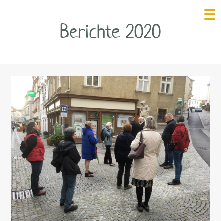
☰
Berichte 2020
HOME
INITIATIVE HOSPIZ
KREMS
FÖRDERVEREIN
PALLIATIVTEAM
EHRENAMT
BERICHTE
LEBENS-, STERBE-
& TRAUER­