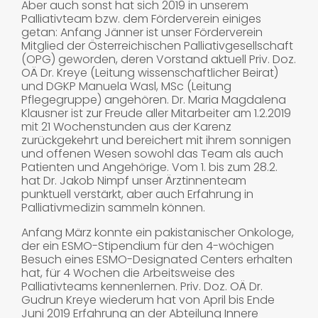
Aber auch sonst hat sich 2019 in unserem
Palliativteam bzw. dem Förderverein einiges
getan: Anfang Jänner ist unser Förderverein
Mitglied der Österreichischen Palliativgesellschaft
(OPG) geworden, deren Vorstand aktuell Priv. Doz.
OÄ Dr. Kreye (Leitung wissenschaftlicher Beirat)
und DGKP Manuela Wasl, MSc (Leitung
Pflegegruppe) angehören. Dr. Maria Magdalena
Klausner ist zur Freude aller Mitarbeiter am 1.2.2019
mit 21 Wochenstunden aus der Karenz
zurückgekehrt und bereichert mit ihrem sonnigen
und offenen Wesen sowohl das Team als auch
Patienten und Angehörige. Vom 1. bis zum 28.2.
hat Dr. Jakob Nimpf unser Ärztinnenteam
punktuell verstärkt, aber auch Erfahrung in
Palliativmedizin sammeln können.
Anfang März konnte ein pakistanischer Onkologe,
der ein ESMO-Stipendium für den 4-wöchigen
Besuch eines ESMO-Designated Centers erhalten
hat, für 4 Wochen die Arbeitsweise des
Palliativteams kennenlernen. Priv. Doz. OÄ Dr.
Gudrun Kreye wiederum hat von April bis Ende
Juni 2019 Erfahrung an der Abteilung Innere