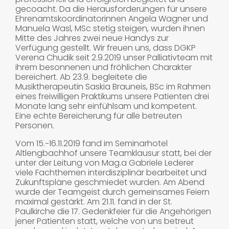
gecoacht. Da die Herausforderungen für unsere
Ehrenamtskoordinatorinnen Angela Wagner und
Manuela Wasl, MSc stetig steigen, wurden ihnen
Mitte des Jahres zwei neue Handys zur
Verfügung gestellt. Wir freuen uns, dass DGKP
Verena Chudik seit 2.9.2019 unser Palliativteam mit
ihrem besonnenen und fröhlichen Charakter
bereichert. Ab 23.9. begleitete die
Musiktherapeutin Saskia Brauneis, BSc im Rahmen
eines freiwilligen Praktikums unsere Patienten drei
Monate lang sehr einfühlsam und kompetent.
Eine echte Bereicherung für alle betreuten
Personen.
Vom 15.−16.11.2019 fand im Seminarhotel
Altlengbachhof unsere Teamklausur statt, bei der
unter der Leitung von Mag.a Gabriele Lederer
viele Fachthemen interdisziplinär bearbeitet und
Zukunftspläne geschmiedet wurden. Am Abend
wurde der Teamgeist durch gemeinsames Feiern
maximal gestärkt. Am 21.11. fand in der St.
Paulkirche die 17. Gedenkfeier für die Angehörigen
jener Patienten statt, welche von uns betreut