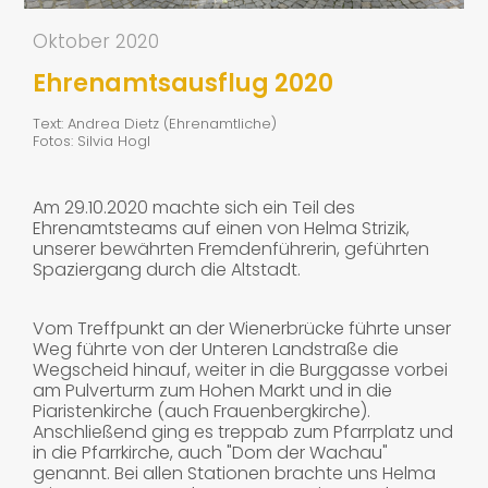
BEGLEITUNGSKURS
Oktober 2020
VERANSTALTUNGEN
UND PROJEKTE
Ehrenamtsausflug 2020
RÜCKBLICK
Text: Andrea Dietz (Ehrenamtliche)
Fotos: Silvia Hogl
NEWSLETTER
Am 29.10.2020 machte sich ein Teil des
SPENDEN /
Ehrenamtsteams auf einen von Helma Strizik,
MITGLIED WERDEN
unserer bewährten Fremdenführerin, geführten
Spaziergang durch die Altstadt.
KONTAKT
Vom Treffpunkt an der Wienerbrücke führte unser
Weg führte von der Unteren Landstraße die
Wegscheid hinauf, weiter in die Burggasse vorbei
am Pulverturm zum Hohen Markt und in die
Piaristenkirche (auch Frauenbergkirche).
Anschließend ging es treppab zum Pfarrplatz und
in die Pfarrkirche, auch "Dom der Wachau"
genannt. Bei allen Stationen brachte uns Helma