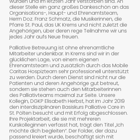
wurden und im letzten Jahr verstorben sind. An
dieser Stelle ein ganz großes Dankeschön an das
Organisations-, Haupt- und Ehrenamtsteam,
Herrn Doz. Franz Schmatz, die Musikerinnen, die
Pfarre St. Paul, das UK Krems und nicht zuletzt die
Angehörigen, über deren rege Teilnahme wir uns
jedes Jahr aufs Neue freuen.
Palliative Betreuung ist ohne ehrenamtliche
Mitarbeiter undenkbar. In Krems sind wir in der
glücklichen Lage, von einem eigenen
Ehrenamtsteam und zusätzlich durch das Mobile
Caritas Hospizteam sehr professionell unterstützt
zu werden. Durch deren Dienst sind nicht nur die
Patienten und deren Angehörige gut betreut,
sondern sie stehen auch den Mitarbeiterinnen
des Palliativteams maximal zur Seite. Unsere
Kollegin, DGKP Elisabeth Herbst, hat im Jahr 2019
den interdisziplinären Basiskurs Palliative Care in
St. Pölten besucht und mit Erfolg abgeschlossen.
Ihre Projektarbeit, die sie mit mehreren
Kurskolleginnen verfasst hat, trägt den Titel „Ich
möchte dich begleiten“. Der Folder, der dazu
passend kreiert wurde, beschäftigt sich mit