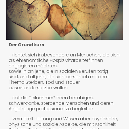
BEGLEITUNGSKURS
VERANSTALTUNGEN
UND PROJEKTE
RÜCKBLICK
Der Grundkurs
NEWSLETTER
… richtet sich insbesondere an Menschen, die sich
SPENDEN /
als ehrenamtliche HospizMitarbeiter*innen
MITGLIED WERDEN
engagieren möchten,
sowie in an jene, die in sozialen Berufen tätig
sind, und all jene, die sich persönlich mit dem
KONTAKT
Thema Sterben, Tod und Trauer
auseinandersetzen wollen.
… soll die Teilnehmer*innen befähigen,
schwerkranke, sterbende Menschen und deren
Angehörige professionell zu begleiten.
… vermittelt Haltung und Wissen über psychische,
physische und soziale Aspekte, die mit Krankheit,