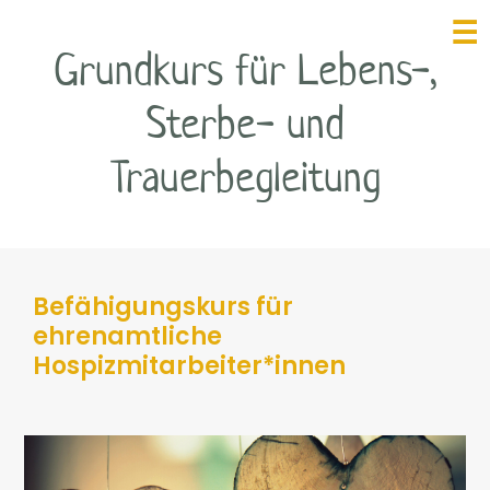
☰
Grundkurs für Lebens-,
Sterbe- und
HOME
Trauerbegleitung
INITIATIVE HOSPIZ
KREMS
FÖRDERVEREIN
PALLIATIVTEAM
Befähigungskurs für
ehrenamtliche
EHRENAMT
Hospizmitarbeiter*innen
BERICHTE
LEBENS-, STERBE-
& TRAUER­