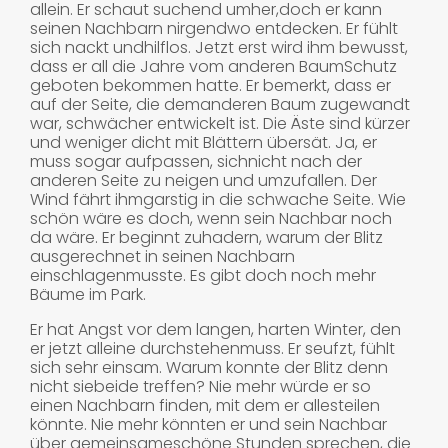
allein. Er schaut suchend umher,doch er kann
seinen Nachbarn nirgendwo entdecken. Er fühlt
sich nackt undhilflos. Jetzt erst wird ihm bewusst,
dass er all die Jahre vom anderen BaumSchutz
geboten bekommen hatte. Er bemerkt, dass er
auf der Seite, die demanderen Baum zugewandt
war, schwächer entwickelt ist. Die Äste sind kürzer
und weniger dicht mit Blättern übersät. Ja, er
muss sogar aufpassen, sichnicht nach der
anderen Seite zu neigen und umzufallen. Der
Wind fährt ihmgarstig in die schwache Seite. Wie
schön wäre es doch, wenn sein Nachbar noch
da wäre. Er beginnt zuhadern, warum der Blitz
ausgerechnet in seinen Nachbarn
einschlagenmusste. Es gibt doch noch mehr
Bäume im Park.
Er hat Angst vor dem langen, harten Winter, den
er jetzt alleine durchstehenmuss. Er seufzt, fühlt
sich sehr einsam. Warum konnte der Blitz denn
nicht siebeide treffen? Nie mehr würde er so
einen Nachbarn finden, mit dem er allesteilen
könnte. Nie mehr könnten er und sein Nachbar
über gemeinsameschöne Stunden sprechen, die