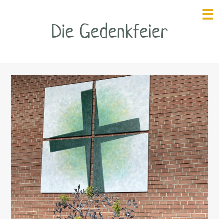
☰
Die Gedenkfeier
HOME
INITIATIVE HOSPIZ
KREMS
FÖRDERVEREIN
PALLIATIVTEAM
EHRENAMT
BERICHTE
LEBENS-, STERBE-
& TRAUER­