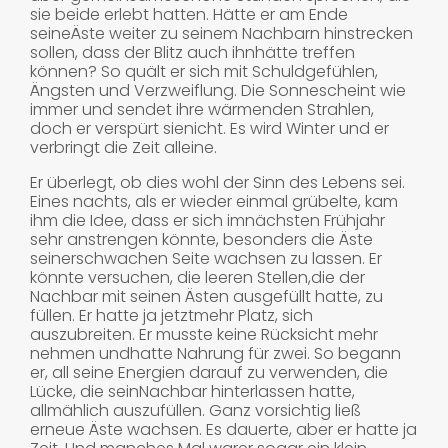
sie beide erlebt hatten. Hätte er am Ende
seineÄste weiter zu seinem Nachbarn hinstrecken
sollen, dass der Blitz auch ihnhätte treffen
können? So quält er sich mit Schuldgefühlen,
Ängsten und Verzweiflung. Die Sonnescheint wie
immer und sendet ihre wärmenden Strahlen,
doch er verspürt sienicht. Es wird Winter und er
verbringt die Zeit alleine.
Er überlegt, ob dies wohl der Sinn des Lebens sei.
Eines nachts, als er wieder einmal grübelte, kam
ihm die Idee, dass er sich imnächsten Frühjahr
sehr anstrengen könnte, besonders die Äste
seinerschwachen Seite wachsen zu lassen. Er
könnte versuchen, die leeren Stellen,die der
Nachbar mit seinen Ästen ausgefüllt hatte, zu
füllen. Er hatte ja jetztmehr Platz, sich
auszubreiten. Er musste keine Rücksicht mehr
nehmen undhatte Nahrung für zwei. So begann
er, all seine Energien darauf zu verwenden, die
Lücke, die seinNachbar hinterlassen hatte,
allmählich auszufüllen. Ganz vorsichtig ließ
erneue Äste wachsen. Es dauerte, aber er hatte ja